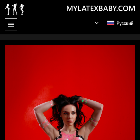
MYLATEXBABY.COM
Русский
English
Germany