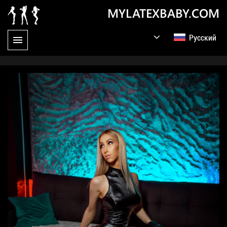
MYLATEXBABY.COM
Русский
English
Germany