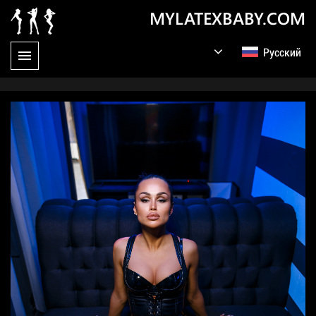
MYLATEXBABY.COM
Русский
English
Germany