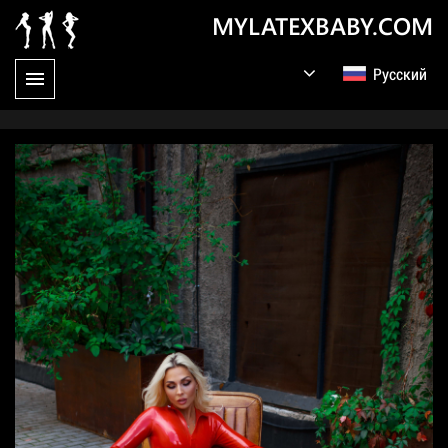
MYLATEXBABY.COM
Русский
English
Germany