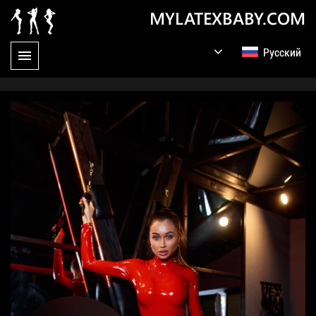
MYLATEXBABY.COM
Русский
English
Germany