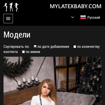
MYLATEXBABY.COM
Русский
English
Germany
Модели
Сортировать по:
по дате добавления
по количеству
контента
по имени